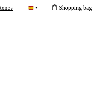
tenos
Shopping bag
ier  duda o 
os un correo 
peramos sus 