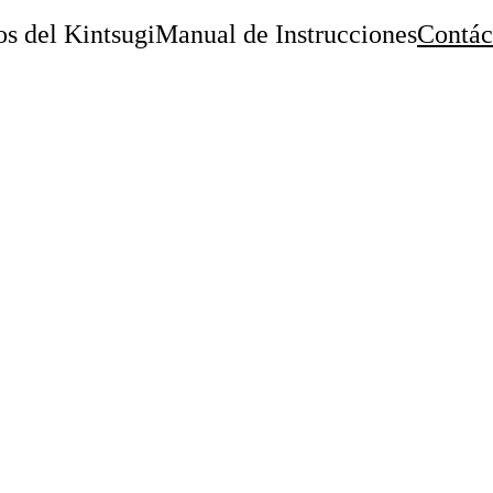
os del Kintsugi
Manual de Instrucciones
Contác
Contáctenos
 ponerse en contacto con nosotros para cualqu
ede utilizar el siguiente formulario o enviarn
 directamente. Le agradecemos su interés y es
noticias.