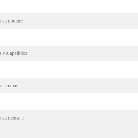
*
s
lectronico*
*